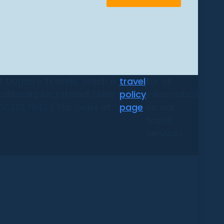
 Dugan's Travels, which is
travel
for all
alifornia Registered Seller
policy
information
02327942 / Fla. Seller of
page
on our
travel
services.