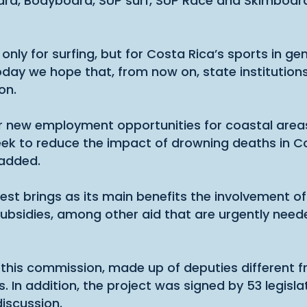
ard, Bodyboard, SUP surf, SUP Race and Skimboard 
 only for surfing, but for Costa Rica’s sports in ge
ay we hope that, from now on, state institutions g
on.
or new employment opportunities for coastal areas
seek to reduce the impact of drowning deaths in Cos
 added.
rest brings as its main benefits the involvement of 
ubsidies, among other aid that are urgently needed
this commission, made up of deputies different fr
rs. In addition, the project was signed by 53 legisl
discussion.