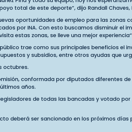
 Nuñez Piña y todo su equipo, hoy nos esperanzam
poyo total de este deporte”, dijo Randall Chaves, 
nuevas oportunidades de empleo para las zonas 
ificados por INA. Con esto buscamos disminuir el
isita estas zonas, se lleve una mejor experiencia”
público trae como sus principales beneficios el in
supuestos y subsidios, entre otros ayudas que urg
s octubres.
misión, conformada por diputados diferentes de se
últimos años.
legisladores de todas las bancadas y votado por 
to deberá ser sancionado en los próximos días po