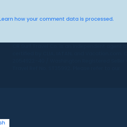
Learn how your comment data is processed.
CR Surf Travel Co. is an independent agent of
certified by CLIA, IATAN, and Vacation.com. C
2054922-40 / Washington Registered Seller 6
Travel Ref No. ST35992. Please refer to our
sh