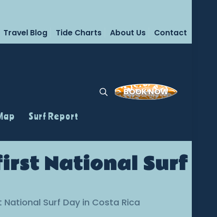
Travel Blog
Tide Charts
About Us
Contact
BOOK NOW
 Map
Surf Report
 first National Surf
rst National Surf Day in Costa Rica