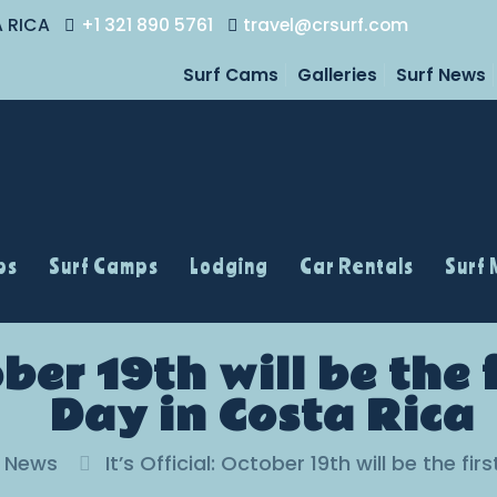
A RICA
+1 321 890 5761
travel@crsurf.com
Surf Cams
Galleries
Surf News
ps
Surf Camps
Lodging
Car Rentals
Surf
tober 19th will be the
Day in Costa Rica
f News
It’s Official: October 19th will be the fi