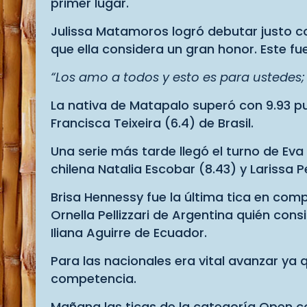
primer lugar.
Julissa Matamoros logró debutar justo co
que ella considera un gran honor. Este fu
“Los amo a todos y esto es para ustedes
La nativa de Matapalo superó con 9.93 pu
Francisca Teixeira (6.4) de Brasil.
Una serie más tarde llegó el turno de Eva
chilena Natalia Escobar (8.43) y Larissa Pe
Brisa Hennessy fue la última tica en compe
Ornella Pellizzari de Argentina quién co
Iliana Aguirre de Ecuador.
Para las nacionales era vital avanzar ya 
competencia.
Mañana las ticas de la categoría Open co