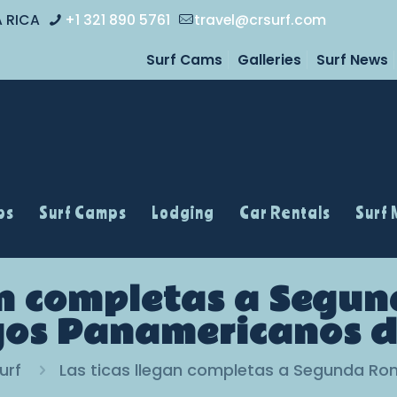
A RICA
+1 321 890 5761
travel@crsurf.com
Surf Cams
Galleries
Surf News
ps
Surf Camps
Lodging
Car Rentals
Surf
an completas a Segu
os Panamericanos d
urf
Las ticas llegan completas a Segunda Ro