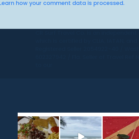
Learn how your comment data is processed.
CR Surf Travel Co. is an independent
which is certified by CLIA, IATAN, an
Registered Seller 2054922-40 / Wash
602327942 / Fla. Seller of Travel Ref 
to our