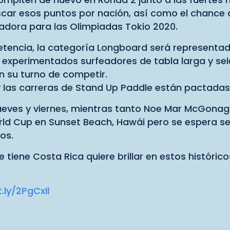
scar esos puntos por nación, así como el chance 
nadora para las Olimpiadas Tokio 2020.
ncia, la categoría Longboard será representada
 experimentados surfeadores de tabla larga y sel
n su turno de competir.
f y las carreras de Stand Up Paddle están pactad
jueves y viernes, mientras tanto Noe Mar McGonag
d Cup en Sunset Beach, Hawái pero se espera se r
os.
e tiene Costa Rica quiere brillar en estos históri
t.ly/2PgCxIl