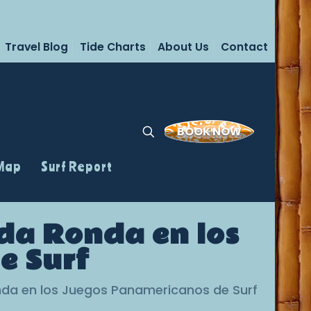
Travel Blog
Tide Charts
About Us
Contact
BOOK NOW
 Map
Surf Report
nda Ronda en los
e Surf
nda en los Juegos Panamericanos de Surf