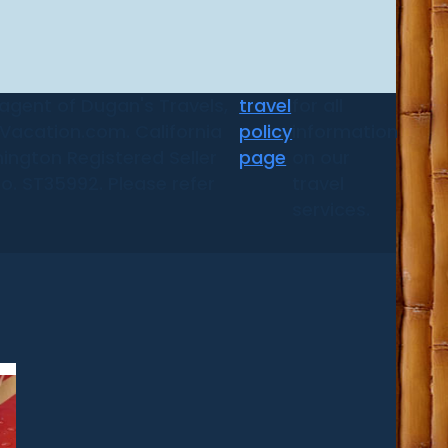
 agent of Dugan's Travels,
travel
for all
d Vacation.com. California
policy
information
ington Registered Seller
page
on our
No. ST35992. Please refer
travel
services.