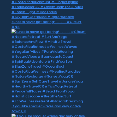
sunsets never get boring! . .. … .. . #CRsurf
#No
If you like smaller waves and very active
towns, d