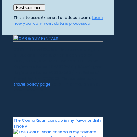
This site uses Akismet to reduce spam.
Learn
how your comment data is processed.
CR Surf Travel Co. is an independent agent
of Dugan's Travels, which is certified by
CLIA, IATAN, and Vacation.com. California
Registered Seller 2054922-40 / Washington
Registered Seller 602327942 / Fla. Seller of
Travel Ref No. ST35992. Please refer to our
travel policy page
for all information on our
travel services.
The Costa Rican casado is my favorite dish
since y