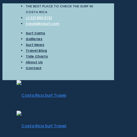
THE BEST PLACE TO CHECK THE SURF IN
COSTA RICA
+1 321 890 5761
travel@crsurf.com
Surf Cams
Galleries
Surf News
Travel Blog
Tide Charts
About Us
Contact