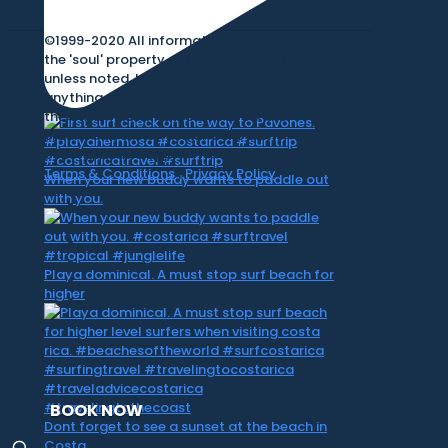
©1999-2020 All information on this site is
the 'soul' property of CR Surf Travel Co.
unless noted. If you wish to reproduce
anything contained herein, please contact
the owner first. Photos & Artwork are
credited to the owner, and the same
copyright laws apply.
Terms & Conditions
|
Privacy Policy
When your new buddy wants to paddle out
with you.
Playa dominical. A must stop surf beach for
higher
BOOK NOW
Dont forget to see a sunset at the beach in
Costa