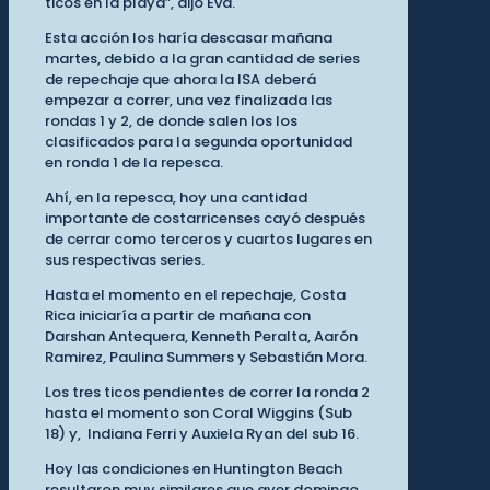
ticos en la playa”, dijo Eva.
Esta acción los haría descasar mañana
martes, debido a la gran cantidad de series
de repechaje que ahora la ISA deberá
empezar a correr, una vez finalizada las
rondas 1 y 2, de donde salen los los
clasificados para la segunda oportunidad
en ronda 1 de la repesca.
Ahí, en la repesca, hoy una cantidad
importante de costarricenses cayó después
de cerrar como terceros y cuartos lugares en
sus respectivas series.
Hasta el momento en el repechaje, Costa
Rica iniciaría a partir de mañana con
Darshan Antequera, Kenneth Peralta, Aarón
Ramirez, Paulina Summers y Sebastián Mora.
Los tres ticos pendientes de correr la ronda 2
hasta el momento son Coral Wiggins (Sub
18) y, Indiana Ferri y Auxiela Ryan del sub 16.
Hoy las condiciones en Huntington Beach
resultaron muy similares que ayer domingo.