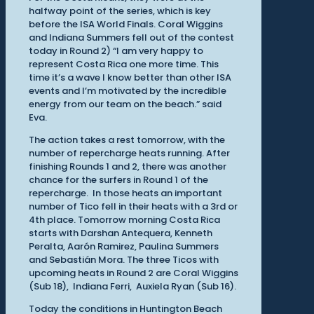
halfway point of the series, which is key
before the ISA World Finals. Coral Wiggins
and Indiana Summers fell out of the contest
today in Round 2) “I am very happy to
represent Costa Rica one more time. This
time it’s a wave I know better than other ISA
events and I’m motivated by the incredible
energy from our team on the beach.” said
Eva.
The action takes a rest tomorrow, with the
number of repercharge heats running. After
finishing Rounds 1 and 2, there was another
chance for the surfers in Round 1 of the
repercharge. In those heats an important
number of Tico fell in their heats with a 3rd or
4th place. Tomorrow morning Costa Rica
starts with Darshan Antequera, Kenneth
Peralta, Aarón Ramirez, Paulina Summers
and Sebastián Mora. The three Ticos with
upcoming heats in Round 2 are Coral Wiggins
(Sub 18), Indiana Ferri, Auxiela Ryan (Sub 16).
Today the conditions in Huntington Beach