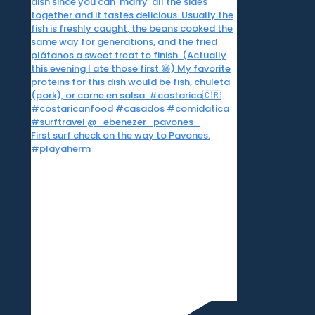
First surf check on the way to Pavones.
#playaherm