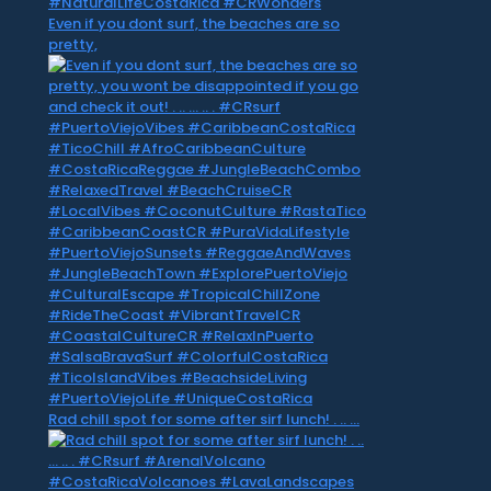
Even if you dont surf, the beaches are so
pretty,
Rad chill spot for some after sirf lunch! . .. …