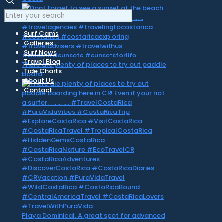
Surf Cams
Galleries
Surf News
Travel Blog
There are plenty of places to try out paddle
Tide Charts
board
About Us
Contact
Playa Dominical. A great spot for advanced